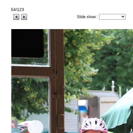
54/123
Slide show :