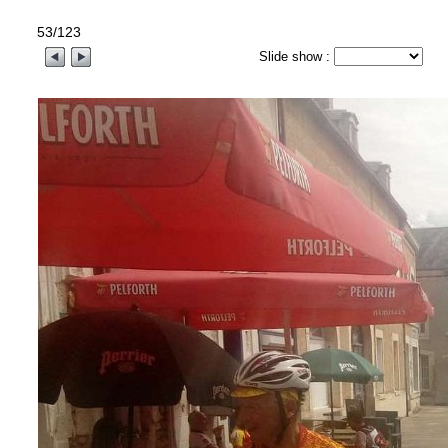
53/123
Slide show :