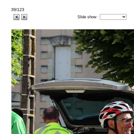
39/123
Slide show :